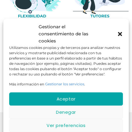
FLEXIBILIDAD
TUTORES
HORARIA
ESPECIALISTAS
Gestionar el
consentimiento de las
cookies
Utilizamos cookies propias y de terceros para analizar nuestros
+1000
540K
35 años
servicios y mostrarte publicidad relacionada con tus
Cursos
Alumnos
Experiencia
preferencias en base a un perfil elaborado a partir de tus hábitos
de navegación (por ejemplo, páginas visitadas). Puedes aceptar
¡Fórmate para el éxito!
todas las cookies pulsando el botón "Aceptar todo" o configurar
o rechazar su uso pulsando el botón "Ver preferencias".
Contamos con 35 años de experiencia
Más información en
Gestionar los servicios
.
Aceptar
Denegar
Nuestra
Ver preferencias
Comunidad