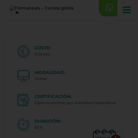
Saltar
al
contenido
COSTE:
Gratuito
MODALIDAD:
Online.
CERTIFICACIÓN:
Diploma emitido por la entidad impartidora..
DURACIÓN:
60 h.