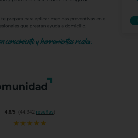
 te prepara para aplicar medidas preventivas en el
ofesionales que prestan ayuda a domicilio.
on conocimiento y herramientas reales.
omunidad
4.8/5
(44,342
reseñas
)
★
★
★
★
★