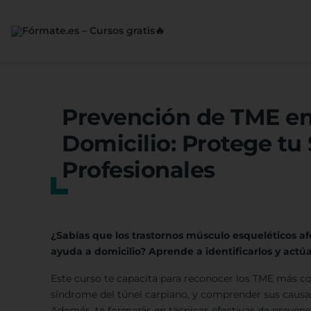
Saltar
al
contenido
Prevención de TME en
Domicilio: Protege tu 
Profesionales
¿Sabías que los trastornos músculo esqueléticos a
ayuda a domicilio? Aprende a identificarlos y act
Este curso te capacita para reconocer los TME más c
síndrome del túnel carpiano, y comprender sus causas
Además, te formarás en técnicas efectivas de prevenci