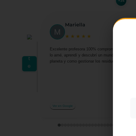
+34
Mariella
★
★
★
★
★
Excelente profesora 100% comprometida por darn
lo amé, aprendí y descubrí un mundo lleno de o
Utiliz
planeta y como gestionar los residuos desde casa 
mostra
a part
acepta
su uso
Más i
Ver en Google