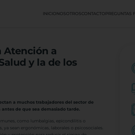
INICIO
NOSOTROS
CONTACTO
PREGUNTAS 
 Atención a
Salud y la de los
fectan a muchos trabajadores del sector de
úa antes de que sea demasiado tarde.
omunes, como lumbalgias, epicondilitis o
, ya sean ergonómicas, laborales o psicosociales.
ón y protección para reducir el riesgo de