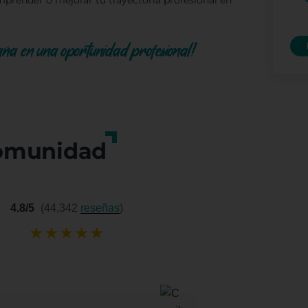
mprender o mejorar tu trayectoria profesional en
aña en una oportunidad profesional!
omunidad
4.8/5
(44,342
reseñas
)
★
★
★
★
★