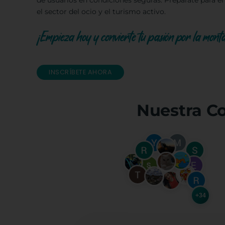
de usuarios en condiciones seguras. Prepárate para e
el sector del ocio y el turismo activo.
¡Empieza hoy y convierte tu pasión por la mont
INSCRÍBETE AHORA
Nuestra C
+34