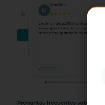
Mariella
★
★
★
★
★
Excelente profesora 100% comprometida por darn
lo amé, aprendí y descubrí un mundo lleno de o
planeta y como gestionar los residuos desde casa 
Utiliz
mostra
a part
acepta
su uso
Más i
Ver en Google
Preguntas frecuentes sobre el c