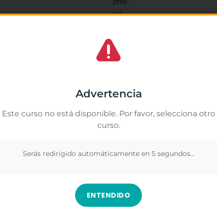
Yuri Mu
★
★
★
os lo mejor. Lástima que terminó el curso
La verdad me ha gus
portunidades. De ser más amable con el
muchas cosas que no
Gestionar el consentimiento de las cookies
y a nivel industrial.
importancia de respe
segura y positiva.
amos cookies propias y de terceros para analizar nuestros servicios y
rte publicidad relacionada con tus preferencias en base a un perfil elabor
Advertencia
Los contenidos fuer
ir de tus hábitos de navegación (por ejemplo, páginas visitadas). Puedes
r todas las cookies pulsando el botón "Aceptar todo" o configurar o rechaz
duda, es una formaci
Este curso no está disponible. Por favor, selecciona otro
 pulsando el botón "Ver preferencias".
más sobre este ámbi
curso.
profesionalmente.
nformación en
Gestionar los servicios
.
Ver en Google
Serás redirigido automáticamente en
4
segundos...
Aceptar
Denegar
Ver preferenc
ENTENDIDO
urso