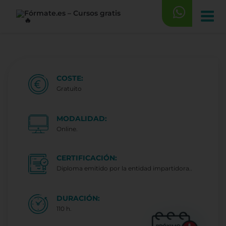
Saltar
al
contenido
COSTE:
Gratuito
MODALIDAD:
Online.
CERTIFICACIÓN:
Diploma emitido por la entidad impartidora..
DURACIÓN:
110 h.