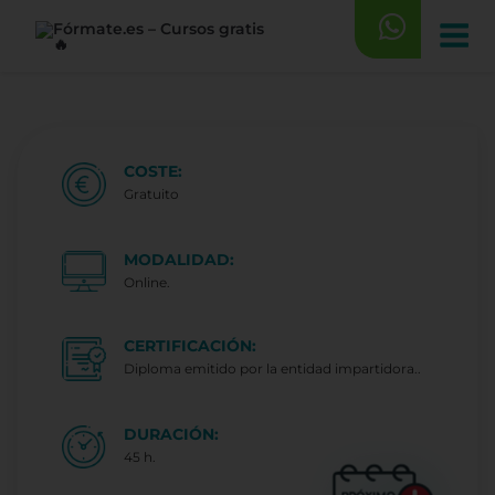
Saltar
al
contenido
COSTE:
Gratuito
MODALIDAD:
Online.
CERTIFICACIÓN:
Diploma emitido por la entidad impartidora..
DURACIÓN:
45 h.