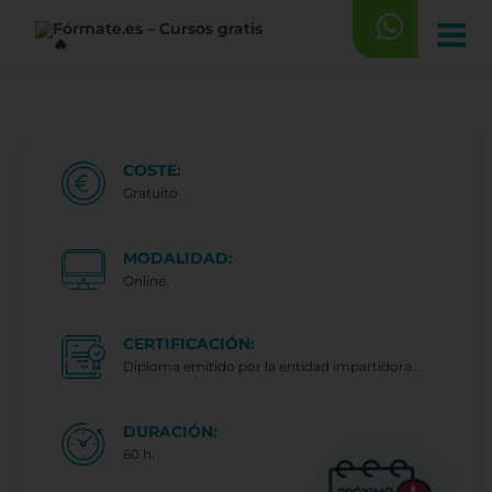
Saltar
al
contenido
COSTE:
Gratuito
MODALIDAD:
Online.
CERTIFICACIÓN:
Diploma emitido por la entidad impartidora..
DURACIÓN:
60 h.