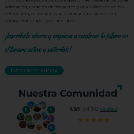
Con módulos prácticos sobre gestión del departamento de
animación, creación de proyectos y una visión sostenible
del turismo, te prepara para destacar en el sector con
enfoque innovador y responsable.
¡Inscríbete ahora y empieza a construir tu futuro en
el turismo activo y sostenible!
INSCRÍBETE AHORA
Nuestra Comunidad
4.8/5
(44,342
reseñas
)
★
★
★
★
★