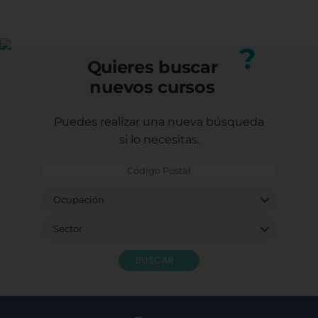
(trabajadores, autónomos o desempleados).
mejorando tu perfil profesional.
Puedes consultar los requisitos específicos con
nuestro equipo.
?
Quieres buscar
nuevos cursos
Puedes realizar una nueva búsqueda
si lo necesitas.
BUSCAR