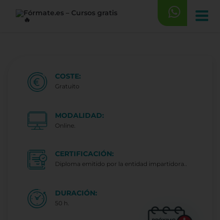
Saltar
al
contenido
COSTE:
Gratuito
MODALIDAD:
Online.
CERTIFICACIÓN:
Diploma emitido por la entidad impartidora..
DURACIÓN:
50 h.