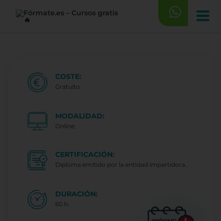
Saltar
al
contenido
COSTE:
Gratuito
MODALIDAD:
Online.
CERTIFICACIÓN:
Diploma emitido por la entidad impartidora..
DURACIÓN:
60 h.