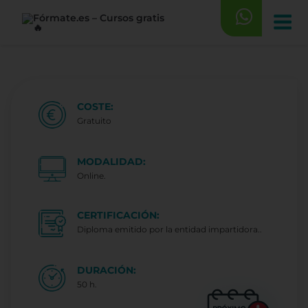
Saltar
al
contenido
COSTE:
Gratuito
MODALIDAD:
Online.
CERTIFICACIÓN:
Diploma emitido por la entidad impartidora..
DURACIÓN:
50 h.