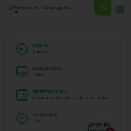
Saltar
al
contenido
COSTE:
Gratuito
MODALIDAD:
Online.
CERTIFICACIÓN:
Diploma emitido por la entidad impartidora..
DURACIÓN:
60 h.