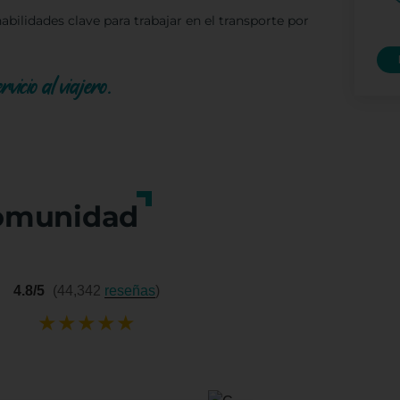
abilidades clave para trabajar en el transporte por
vicio al viajero.
omunidad
4.8/5
(44,342
reseñas
)
★
★
★
★
★