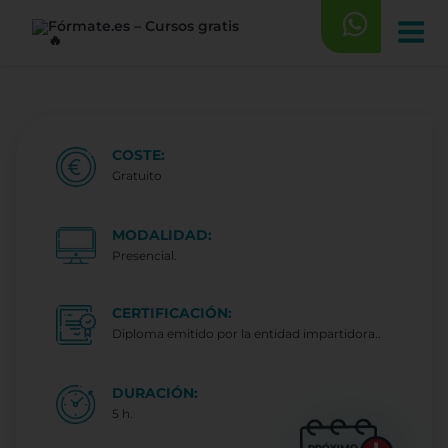
Saltar
al
contenido
COSTE:
Gratuito
MODALIDAD:
Presencial.
CERTIFICACIÓN:
Diploma emitido por la entidad impartidora..
DURACIÓN:
5 h.