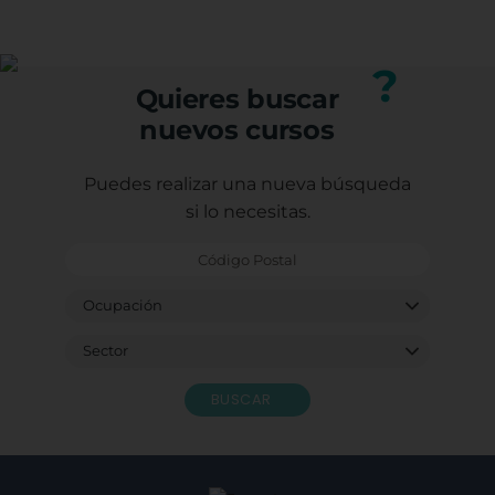
(trabajadores, autónomos o desempleados).
profesional.
Puedes consultar los requisitos específicos con
nuestro equipo.
?
Quieres buscar
nuevos cursos
Puedes realizar una nueva búsqueda
si lo necesitas.
BUSCAR