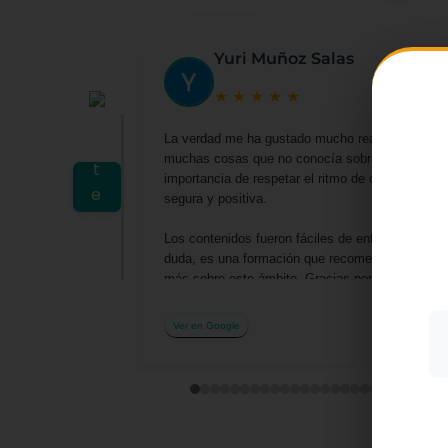
Yuri Muñoz Salas
★
★
★
★
★
La verdad me ha gustado mucho realizar este cu
muchas cosas que no conocía sobre las actividad
importancia de respetar el ritmo de cada niño y
Utiliz
segura y positiva.
mostra
a part
Los contenidos fueron fáciles de entender y me 
acepta
su uso
duda, es una formación que recomendaría a cualq
más sobre este ámbito. Gracias por la oportuni
Más i
profesionalmente.
Ver en Google