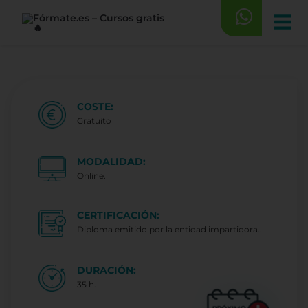
Saltar
al
contenido
COSTE:
Gratuito
MODALIDAD:
Online.
CERTIFICACIÓN:
Diploma emitido por la entidad impartidora..
DURACIÓN:
35 h.