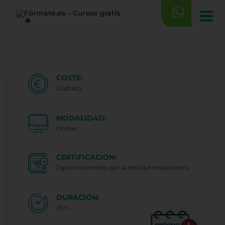
Saltar
al
contenido
COSTE:
Gratuito
MODALIDAD:
Online.
CERTIFICACIÓN:
Diploma emitido por la entidad impartidora..
DURACIÓN:
35 h.