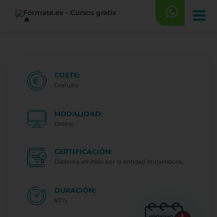
Saltar
al
contenido
COSTE:
Gratuito
MODALIDAD:
Online.
CERTIFICACIÓN:
Diploma emitido por la entidad impartidora..
DURACIÓN:
50 h.