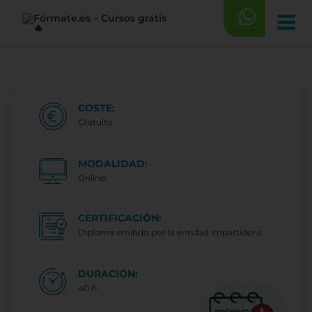
Saltar
al
contenido
COSTE:
Gratuito
MODALIDAD:
Online.
CERTIFICACIÓN:
Diploma emitido por la entidad impartidora..
DURACIÓN:
40 h.