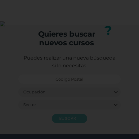
conocimientos adquiridos, mejorando tu perfil
(trabajadores, autónomos o desempleados).
profesional.
Puedes consultar los requisitos específicos con
nuestro equipo.
?
Quieres buscar
nuevos cursos
Puedes realizar una nueva búsqueda
si lo necesitas.
BUSCAR