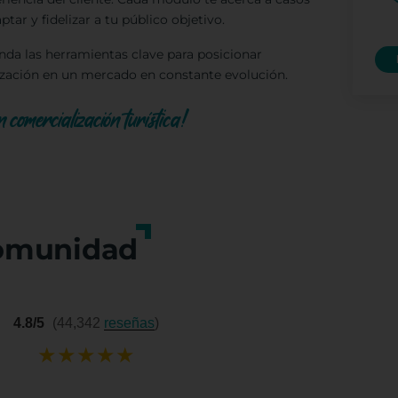
ptar y fidelizar a tu público objetivo.
inda las herramientas clave para posicionar
nización en un mercado en constante evolución.
 comercialización turística!
omunidad
4.8/5
(44,342
reseñas
)
★
★
★
★
★