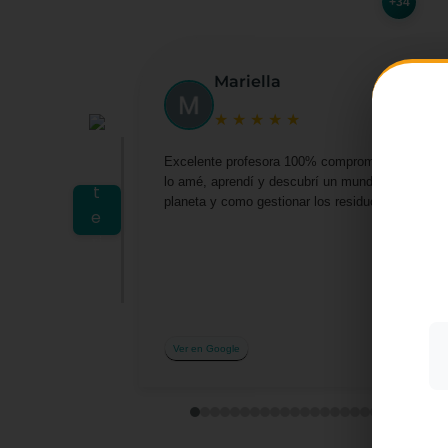
+34
Mariella
★
★
★
★
★
Excelente profesora 100% comprometida por darn
lo amé, aprendí y descubrí un mundo lleno de o
Utiliz
planeta y como gestionar los residuos desde casa 
mostra
a part
acepta
su uso
Más i
Ver en Google