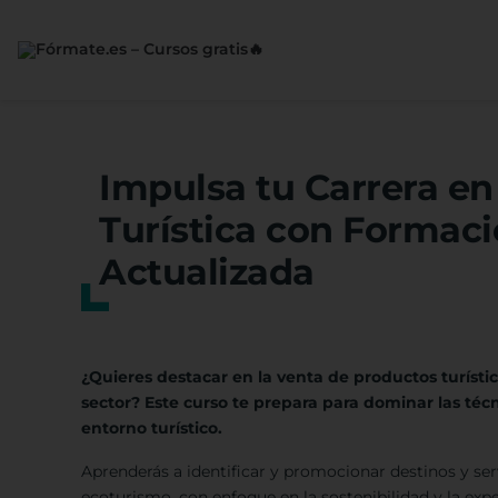
Saltar
al
contenido
Impulsa tu Carrera en
Turística con Formaci
Actualizada
¿Quieres destacar en la venta de productos turísti
sector? Este curso te prepara para dominar las téc
entorno turístico.
Aprenderás a identificar y promocionar destinos y ser
ecoturismo, con enfoque en la sostenibilidad y la exp