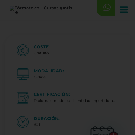
Saltar
al
contenido
COSTE:
Gratuito
MODALIDAD:
Online.
CERTIFICACIÓN:
Diploma emitido por la entidad impartidora..
DURACIÓN:
60 h.