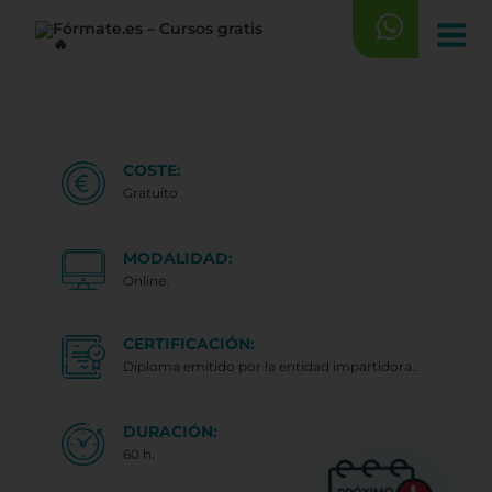
Saltar
al
contenido
COSTE:
Gratuito
MODALIDAD:
Online.
CERTIFICACIÓN:
Diploma emitido por la entidad impartidora..
DURACIÓN:
60 h.