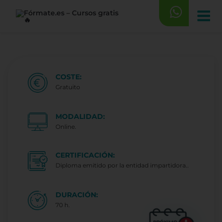
Saltar
al
contenido
COSTE:
Gratuito
MODALIDAD:
Online.
CERTIFICACIÓN:
Diploma emitido por la entidad impartidora..
DURACIÓN:
70 h.