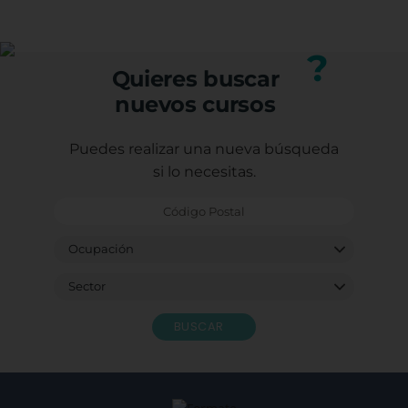
(trabajadores, autónomos o desempleados).
adquiridos, mejorando tu perfil profesional.
Puedes consultar los requisitos específicos con
nuestro equipo.
?
Quieres buscar
nuevos cursos
Puedes realizar una nueva búsqueda
si lo necesitas.
BUSCAR