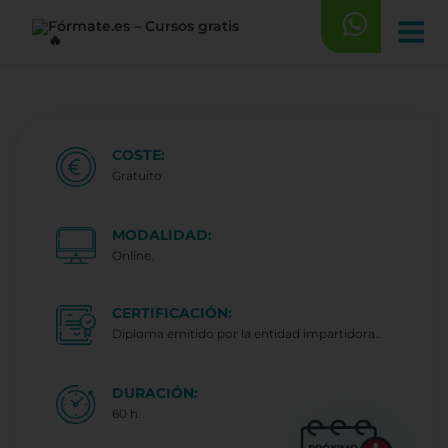
Saltar
al
contenido
COSTE:
Gratuito
MODALIDAD:
Online.
CERTIFICACIÓN:
Diploma emitido por la entidad impartidora..
DURACIÓN:
60 h.