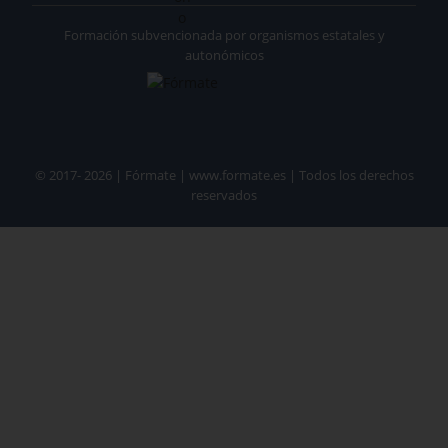
Formación subvencionada por organismos estatales y
autonómicos
© 2017- 2026 | Fórmate | www.formate.es | Todos los derechos
reservados