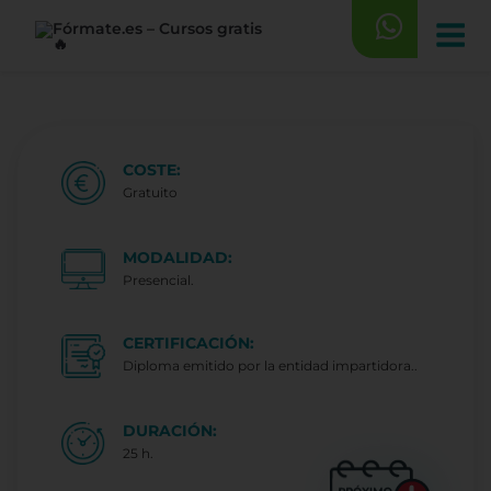
Saltar
al
contenido
COSTE:
Gratuito
MODALIDAD:
Presencial.
CERTIFICACIÓN:
Diploma emitido por la entidad impartidora..
DURACIÓN:
25 h.