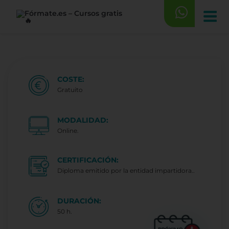
Saltar
al
contenido
COSTE:
Gratuito
MODALIDAD:
Online.
CERTIFICACIÓN:
Diploma emitido por la entidad impartidora..
DURACIÓN:
50 h.