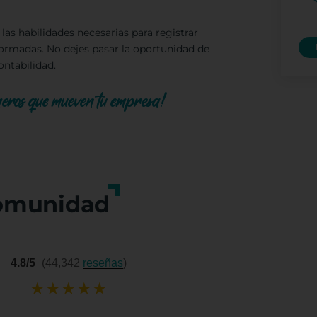
las habilidades necesarias para registrar
formadas. No dejes pasar la oportunidad de
ntabilidad.
úmeros que mueven tu empresa!
omunidad
4.8/5
(44,342
reseñas
)
★
★
★
★
★