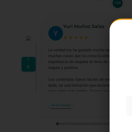
+34
Yuri Muñoz Salas
★
★
★
★
★
La verdad me ha gustado mucho realizar este cu
muchas cosas que no conocía sobre las actividad
Utiliz
importancia de respetar el ritmo de cada niño y
mostra
segura y positiva.
a part
acepta
Los contenidos fueron fáciles de entender y me 
su uso
duda, es una formación que recomendaría a cualq
Más i
más sobre este ámbito. Gracias por la oportuni
profesionalmente.
Ver en Google