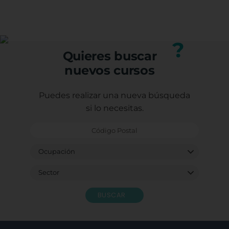
conocimientos adquiridos, mejorando tu perfil
(trabajadores, autónomos o desempleados).
profesional.
Puedes consultar los requisitos específicos con
nuestro equipo.
?
Quieres buscar
nuevos cursos
Puedes realizar una nueva búsqueda
si lo necesitas.
BUSCAR