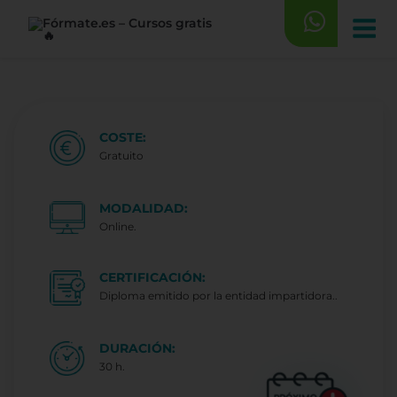
Saltar
al
contenido
COSTE:
Gratuito
MODALIDAD:
Online.
CERTIFICACIÓN:
Diploma emitido por la entidad impartidora..
DURACIÓN:
30 h.