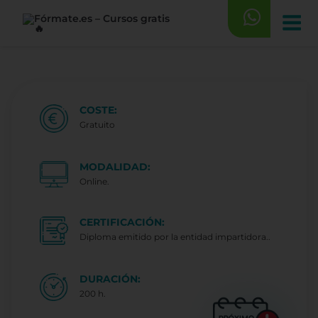
Saltar
al
contenido
COSTE:
Gratuito
MODALIDAD:
Online.
CERTIFICACIÓN:
Diploma emitido por la entidad impartidora..
DURACIÓN:
200 h.