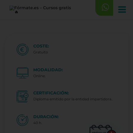
Saltar
al
contenido
COSTE:
Gratuito
MODALIDAD:
Online.
CERTIFICACIÓN:
Diploma emitido por la entidad impartidora..
DURACIÓN:
40 h.