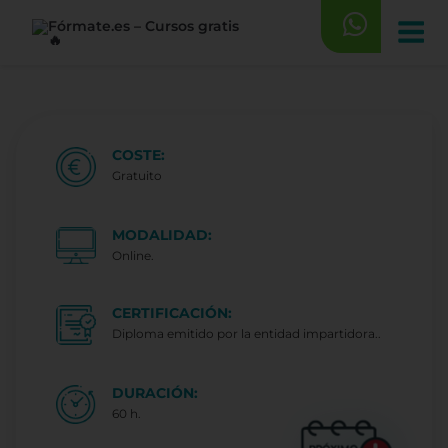
Saltar
al
contenido
COSTE:
Gratuito
MODALIDAD:
Online.
CERTIFICACIÓN:
Diploma emitido por la entidad impartidora..
DURACIÓN:
60 h.