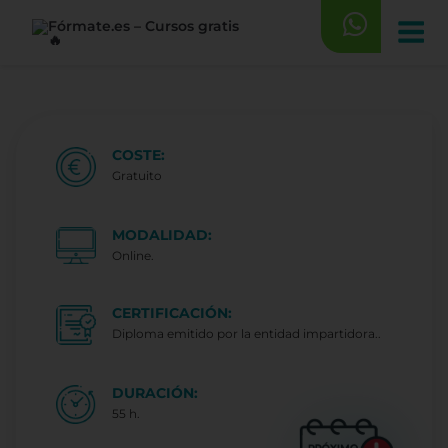
Saltar
al
contenido
COSTE:
Gratuito
MODALIDAD:
Online.
CERTIFICACIÓN:
Diploma emitido por la entidad impartidora..
DURACIÓN:
55 h.