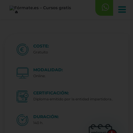
Saltar
al
contenido
COSTE:
Gratuito
MODALIDAD:
Online.
CERTIFICACIÓN:
Diploma emitido por la entidad impartidora..
DURACIÓN:
140 h.