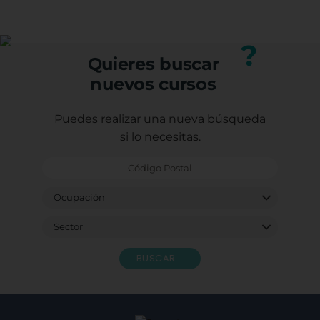
(trabajadores, autónomos o desempleados).
profesional.
Puedes consultar los requisitos específicos con
nuestro equipo.
?
Quieres buscar
nuevos cursos
Puedes realizar una nueva búsqueda
si lo necesitas.
BUSCAR