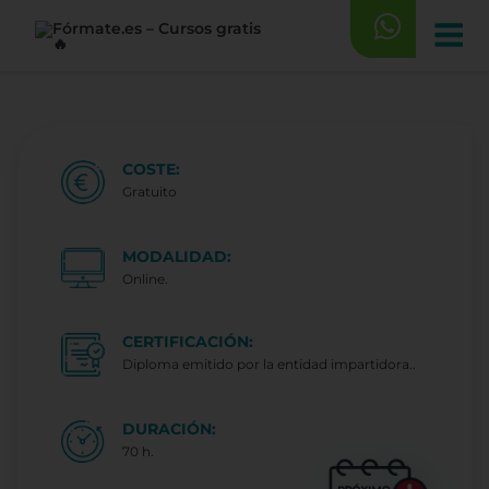
Saltar
al
contenido
COSTE:
Gratuito
MODALIDAD:
Online.
CERTIFICACIÓN:
Diploma emitido por la entidad impartidora..
DURACIÓN:
70 h.