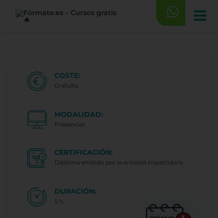
Saltar
al
contenido
COSTE:
Gratuito
MODALIDAD:
Presencial.
CERTIFICACIÓN:
Diploma emitido por la entidad impartidora..
DURACIÓN:
5 h.