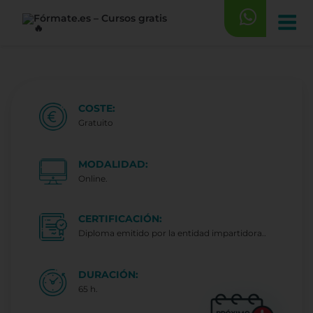
Saltar
al
contenido
COSTE:
Gratuito
MODALIDAD:
Online.
CERTIFICACIÓN:
Diploma emitido por la entidad impartidora..
DURACIÓN:
65 h.