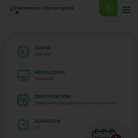
Saltar
al
contenido
COSTE:
Gratuito
MODALIDAD:
Presencial.
CERTIFICACIÓN:
Diploma emitido por la entidad impartidora..
DURACIÓN:
5 h.