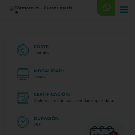
Saltar
al
contenido
COSTE:
Gratuito
MODALIDAD:
Online.
CERTIFICACIÓN:
Diploma emitido por la entidad impartidora..
DURACIÓN:
25 h.