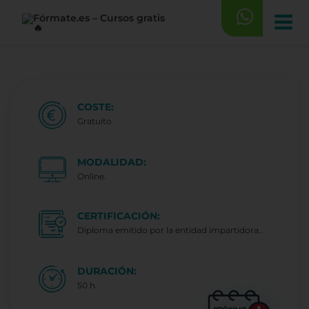
Saltar
al
contenido
COSTE:
Gratuito
MODALIDAD:
Online.
CERTIFICACIÓN:
Diploma emitido por la entidad impartidora..
DURACIÓN:
50 h.