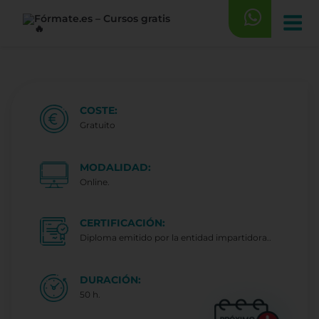
Saltar
al
contenido
COSTE:
Gratuito
MODALIDAD:
Online.
CERTIFICACIÓN:
Diploma emitido por la entidad impartidora..
DURACIÓN:
50 h.