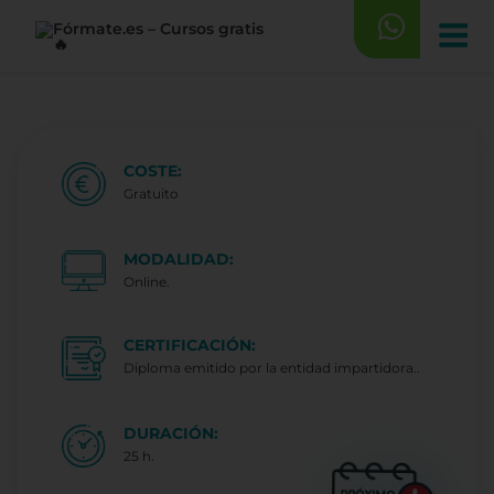
Saltar
al
contenido
COSTE:
Gratuito
MODALIDAD:
Online.
CERTIFICACIÓN:
Diploma emitido por la entidad impartidora..
DURACIÓN:
25 h.