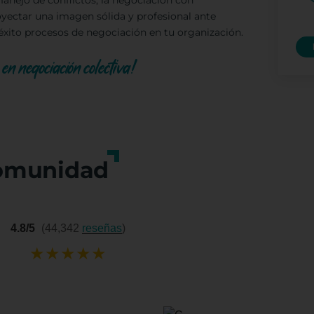
nejo de conflictos, la negociación con
royectar una imagen sólida y profesional ante
 éxito procesos de negociación en tu organización.
en negociación colectiva!
omunidad
4.8/5
(44,342
reseñas
)
★
★
★
★
★