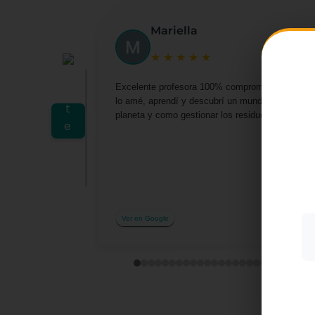
Mariella
★
★
★
★
★
Excelente profesora 100% comprometida por darn
lo amé, aprendí y descubrí un mundo lleno de o
planeta y como gestionar los residuos desde casa 
Utiliz
mostra
a part
acepta
su uso
Más i
Ver en Google