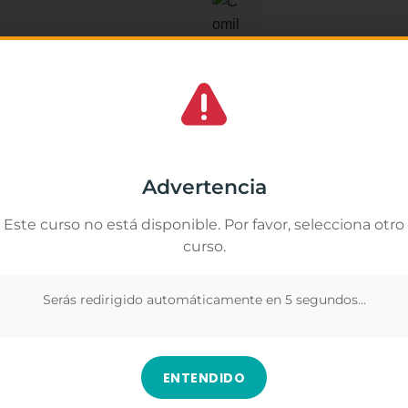
Yuri Mu
★
★
★
os lo mejor. Lástima que terminó el curso
La verdad me ha gus
Gestionar el consentimiento de las cookies
portunidades. De ser más amable con el
muchas cosas que no
y a nivel industrial.
importancia de respe
amos cookies propias y de terceros para analizar nuestros servicios y
segura y positiva.
rte publicidad relacionada con tus preferencias en base a un perfil elabor
Advertencia
ir de tus hábitos de navegación (por ejemplo, páginas visitadas). Puedes
Los contenidos fuer
r todas las cookies pulsando el botón "Aceptar todo" o configurar o rechaz
duda, es una formaci
Este curso no está disponible. Por favor, selecciona otro
 pulsando el botón "Ver preferencias".
más sobre este ámbi
curso.
nformación en
Gestionar los servicios
.
profesionalmente.
Ver en Google
Serás redirigido automáticamente en
5
segundos...
Aceptar
Denegar
Ver preferenc
ENTENDIDO