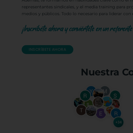
Además, te formamos en habilidades clave como el ma
representantes sindicales, y el media training para p
medios y públicos. Todo lo necesario para liderar con
¡Inscríbete ahora y conviértete en un referente 
INSCRÍBETE AHORA
Nuestra C
+34