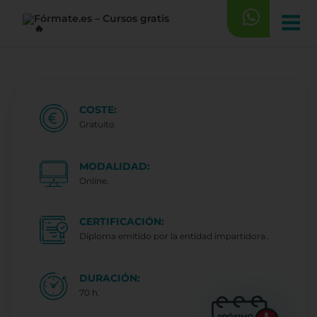
Saltar
al
contenido
COSTE:
Gratuito
MODALIDAD:
Online.
CERTIFICACIÓN:
Diploma emitido por la entidad impartidora..
DURACIÓN:
70 h.