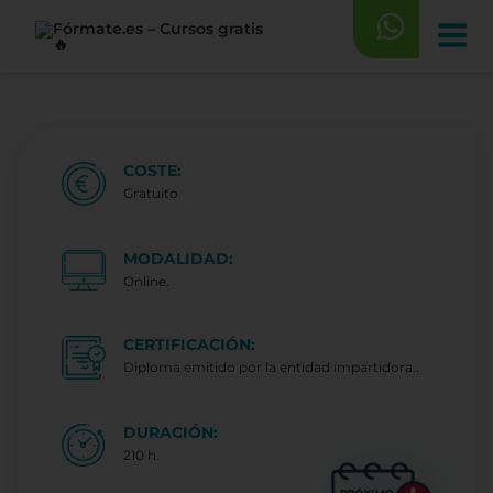
Saltar
al
contenido
COSTE:
Gratuito
MODALIDAD:
Online.
CERTIFICACIÓN:
Diploma emitido por la entidad impartidora..
DURACIÓN:
210 h.