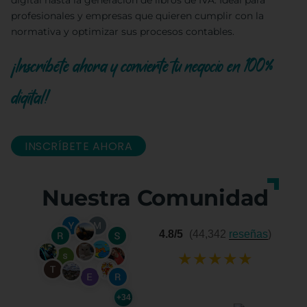
digital hasta la generación de libros de IVA. Ideal para
profesionales y empresas que quieren cumplir con la
normativa y optimizar sus procesos contables.
¡Inscríbete ahora y convierte tu negocio en 100%
digital!
INSCRÍBETE AHORA
Nuestra Comunidad
4.8/5
(44,342
reseñas
)
★
★
★
★
★
+34