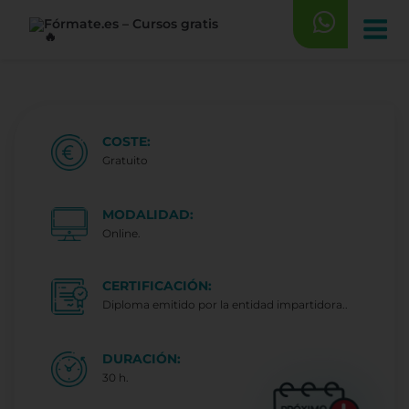
Saltar
al
contenido
COSTE:
Gratuito
MODALIDAD:
Online.
CERTIFICACIÓN:
Diploma emitido por la entidad impartidora..
DURACIÓN:
30 h.