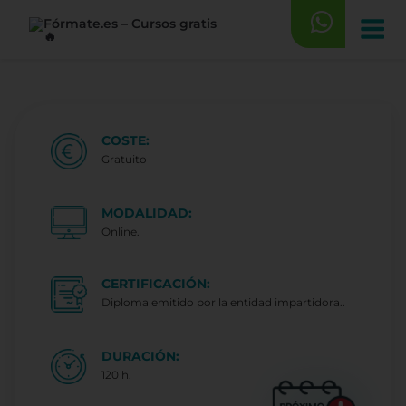
Saltar
al
contenido
COSTE:
Gratuito
MODALIDAD:
Online.
CERTIFICACIÓN:
Diploma emitido por la entidad impartidora..
DURACIÓN:
120 h.