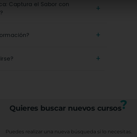
+
?
tuitos. Están financiados por organismos
+
 formación?
umno ni para la empresa.
 Fotografía Gastronómica: Captura el Sabor
+
irse?
rtificado oficial que acredita los
l profesional.
(trabajadores, autónomos o
tos específicos con nuestro equipo.
?
Quieres buscar nuevos cursos
Puedes realizar una nueva búsqueda
si lo necesitas.