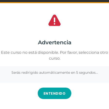
★
★
★
rso. Me pareció muy interesante y aprendí
Excelente profesora
es acuáticas para bebés, su desarrollo, la
lo amé, aprendí y d
 cómo hacer que el agua sea una experiencia
planeta y como gesti
Gestionar el consentimiento de las cookies
amos cookies propias y de terceros para analizar nuestros servicios y
ayudaron a ampliar mis conocimientos. Sin
rte publicidad relacionada con tus preferencias en base a un perfil elabor
Advertencia
uier persona que quiera trabajar o aprender
ir de tus hábitos de navegación (por ejemplo, páginas visitadas). Puedes
r todas las cookies pulsando el botón "Aceptar todo" o configurar o rechaz
dad de seguir formándome y creciendo
Este curso no está disponible. Por favor, selecciona otro
 pulsando el botón "Ver preferencias".
curso.
Ver en Google
nformación en
Gestionar los servicios
.
Serás redirigido automáticamente en
5
segundos...
Aceptar
Denegar
Ver preferenc
ENTENDIDO
urso