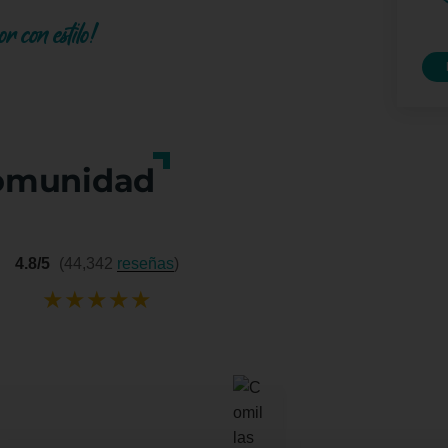
r con estilo!
omunidad
4.8/5
(44,342
reseñas
)
★
★
★
★
★
Mariella