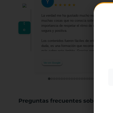
★
★
★
★
★
La verdad me ha gustado mucho realizar este cu
muchas cosas que no conocía sobre las actividad
importancia de respetar el ritmo de cada niño y
segura y positiva.
Utiliz
Los contenidos fueron fáciles de entender y me 
mostra
duda, es una formación que recomendaría a cualq
a part
acepta
más sobre este ámbito. Gracias por la oportuni
su uso
profesionalmente.
Ver en Google
Más i
Preguntas frecuentes sobre el c