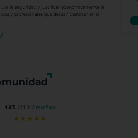
aluar la seguridad y justificar económicamente la
icos y profesionales que desean destacar en la
!
omunidad
4.8/5
(44,342
reseñas
)
★
★
★
★
★