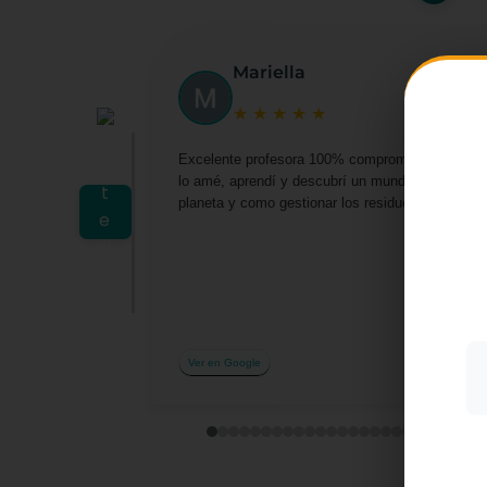
Mariella
★
★
★
★
★
Excelente profesora 100% comprometida por darn
lo amé, aprendí y descubrí un mundo lleno de o
planeta y como gestionar los residuos desde casa 
Utiliz
mostra
a part
acepta
su uso
Más i
Ver en Google