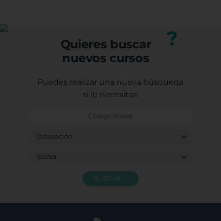
(trabajadores, autónomos o desempleados).
mejorando tu perfil profesional.
Puedes consultar los requisitos específicos con
nuestro equipo.
?
Quieres buscar
nuevos cursos
Puedes realizar una nueva búsqueda
si lo necesitas.
BUSCAR