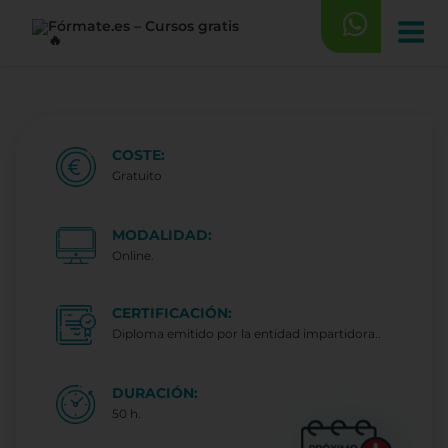
Saltar
al
contenido
COSTE:
Gratuito
MODALIDAD:
Online.
CERTIFICACIÓN:
Diploma emitido por la entidad impartidora..
DURACIÓN:
50 h.