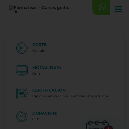
Saltar
al
contenido
COSTE:
Gratuito
MODALIDAD:
Online.
CERTIFICACIÓN:
Diploma emitido por la entidad impartidora..
DURACIÓN:
65 h.