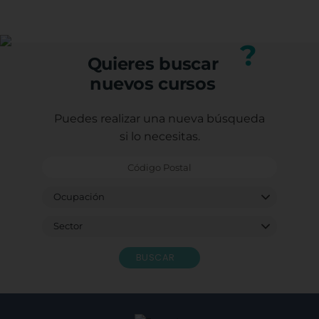
(trabajadores, autónomos o desempleados).
profesional.
Puedes consultar los requisitos específicos con
nuestro equipo.
?
Quieres buscar
nuevos cursos
Puedes realizar una nueva búsqueda
si lo necesitas.
BUSCAR