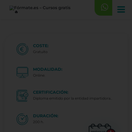
Saltar
al
contenido
COSTE:
Gratuito
MODALIDAD:
Online.
CERTIFICACIÓN:
Diploma emitido por la entidad impartidora..
DURACIÓN:
200 h.